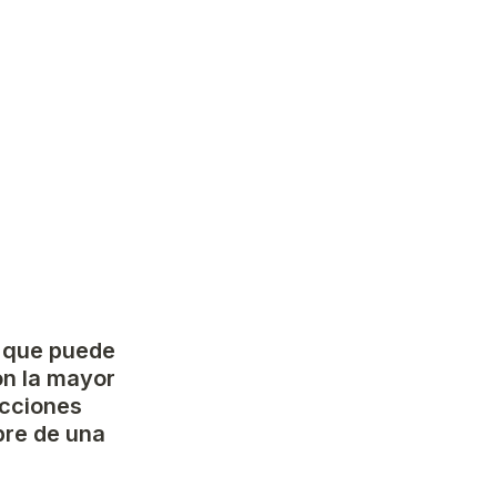
 que puede 
on la mayor 
cciones 
re de una 