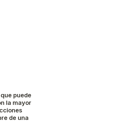
 que puede 
on la mayor 
cciones 
re de una 