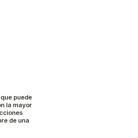
 que puede 
on la mayor 
cciones 
re de una 