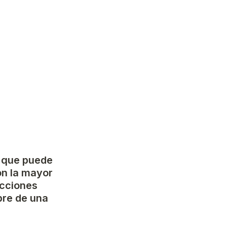
 que puede 
on la mayor 
cciones 
re de una 