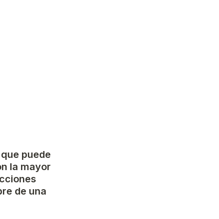
 que puede 
on la mayor 
cciones 
re de una 