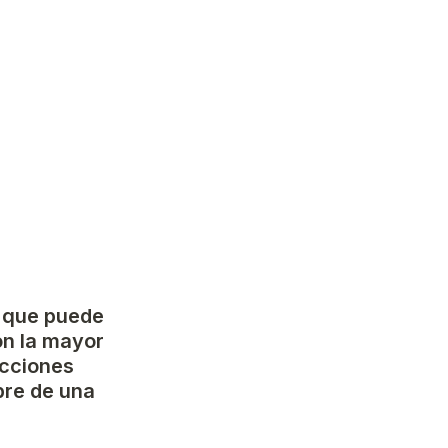
 que puede 
on la mayor 
cciones 
re de una 