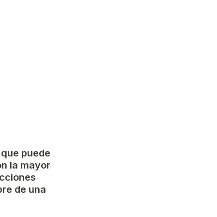
 que puede 
on la mayor 
cciones 
re de una 