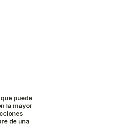
 que puede 
on la mayor 
cciones 
re de una 