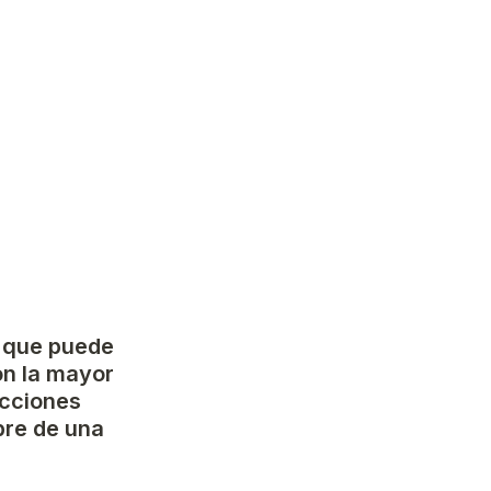
 que puede 
on la mayor 
cciones 
re de una 