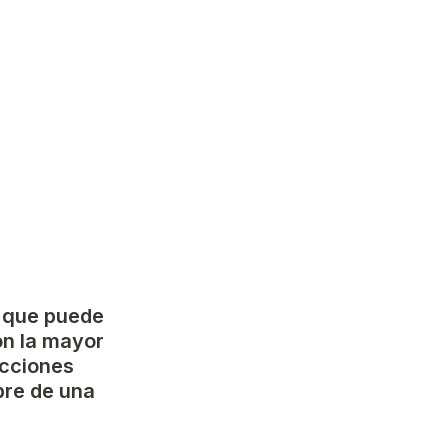
 que puede 
on la mayor 
cciones 
re de una 