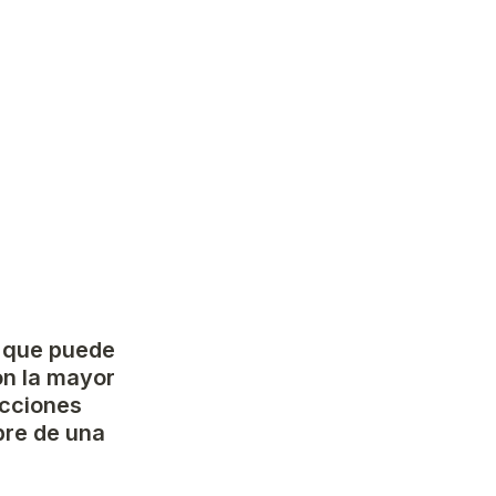
 que puede 
on la mayor 
cciones 
re de una 