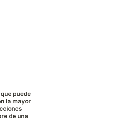
 que puede 
on la mayor 
cciones 
re de una 