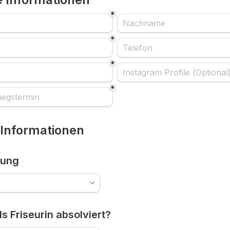
*
*
*
*
 Informationen
rung
s Friseurin absolviert?