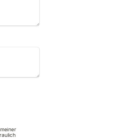
meiner 
aulich 