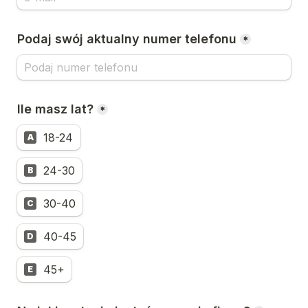
Podaj swój aktualny numer telefonu
*
Ile masz lat?
*
18-24
A
24-30
B
30-40
C
40-45
D
45+
E