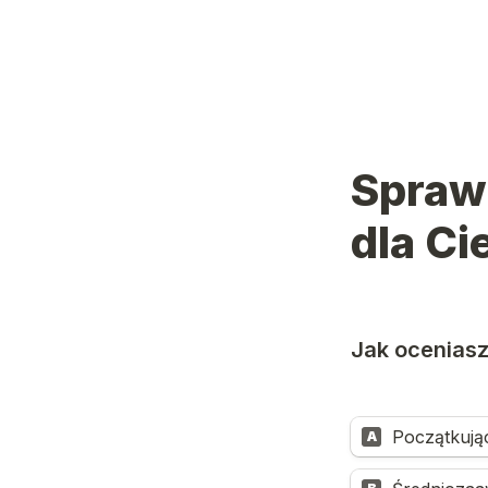
Sprawd
Początkują
A