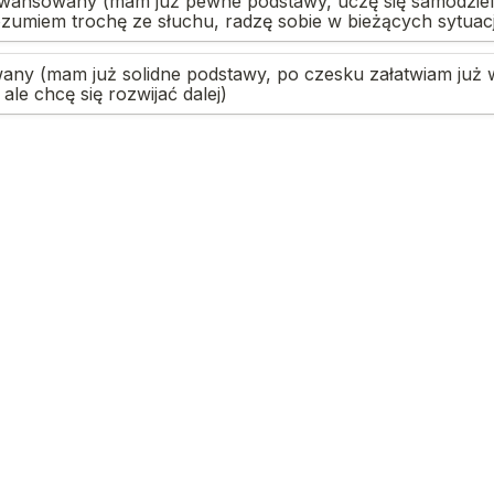
wansowany (mam już pewne podstawy, uczę się samodzieln
ozumiem trochę ze słuchu, radzę sobie w bieżących sytuac
ny (mam już solidne podstawy, po czesku załatwiam już w
 ale chcę się rozwijać dalej)