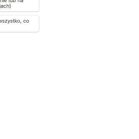
ie lub na 
jach)
szystko, co 