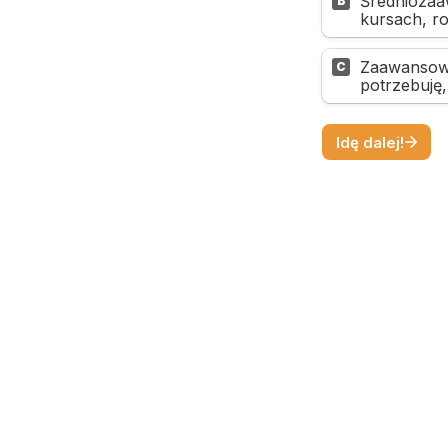
Średniozaa
B
kursach, r
Zaawansowa
C
potrzebuję,
Idę dalej!