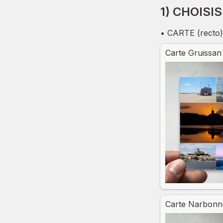
1) CHOISI
• CARTE (recto) 
Untitled multipl
Carte Gruissan
Carte Narbonne