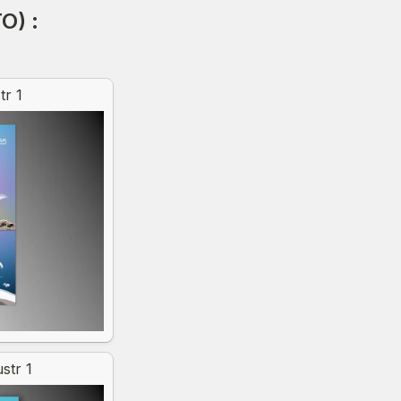
O) :
d
tr 1
str 1