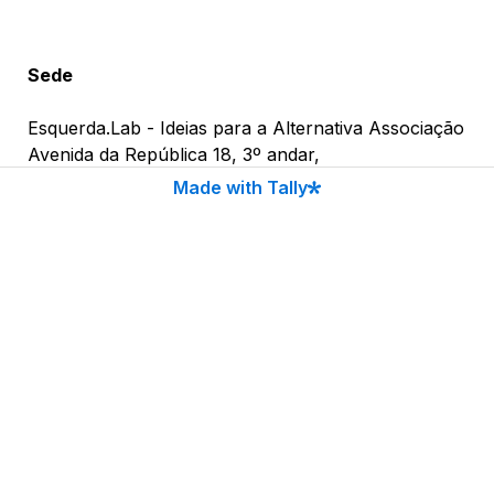
Sede
Esquerda.Lab - Ideias para a Alternativa Associação

Avenida da República 18, 3º andar, 

1050-191, Lisboa

Made with Tally
Correio eletrónico
geral@esquerdalab.pt

Inscreve-te na newsletter
Nome (primeiro e último)