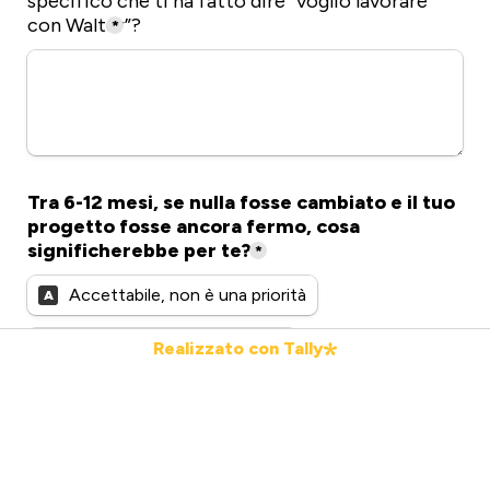
specifico che ti ha fatto dire “voglio lavorare 
con Walter”?
*
Tra 6-12 mesi, se nulla fosse cambiato e il tuo 
progetto fosse ancora fermo, cosa 
significherebbe per te?
*
Accettabile, non è una priorità
A
Frustrante, voglio cambiarlo
Realizzato con Tally
B
Inaccettabile, devo farlo funzionare!
C
Se riconoscessi che questo percorso può 