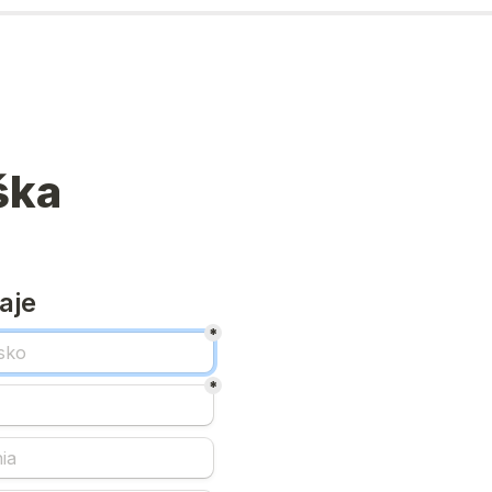
ška
aje
*
*