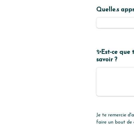
Quelle.s appr
✨Est-ce que t
savoir ?
Je te remercie d'
faire un bout de
Je reviens vers to