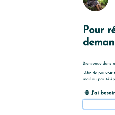
Pour r
demand
Bienvenue dans mo
 Afin de pouvoir t'aider au mieux, voici un mini formulaire à remplir avant notre échange par 
mail ou par télép
 😀 J'ai bes