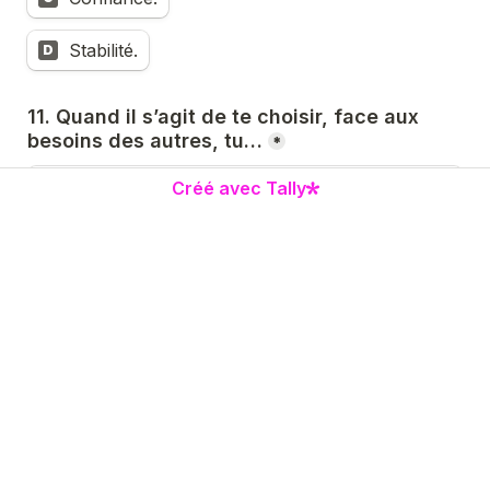
Stabilité.
D
11. Quand il s’agit de te choisir, face aux 
besoins des autres, tu…
*
Je m’efface presque toujours pour ne pas 
Créé avec Tally
A
déranger.
Je sacrifie mes besoins en pensant que je 
B
dois porter tout le monde.
J’hésite longtemps, je finis par ne rien choisir 
C
vraiment.
Je m’autorise à me choisir, mais avec parfois 
D
une petite culpabilité.
12. Face aux séparations, aux pertes ou aux 