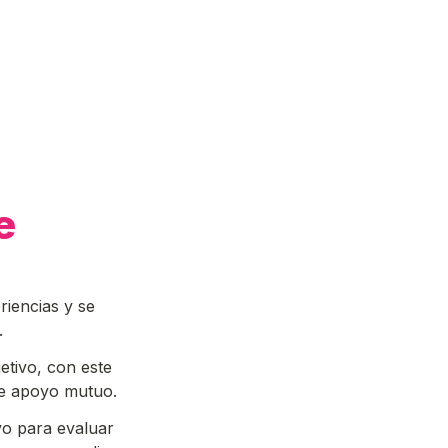
e
encias y se 
. 
tivo, con este 
de apoyo mutuo. 
vo para evaluar 