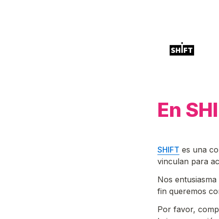
En SH
SHIFT
 es una c
vinculan para ace
Nos entusiasma 
fin queremos co
Por favor, compl