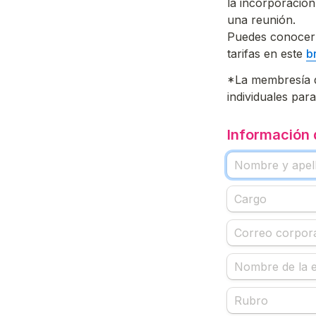
la incorporación
una reunión.

Puedes conocer 
tarifas en este 
b
*La membresía d
individuales par
Información 