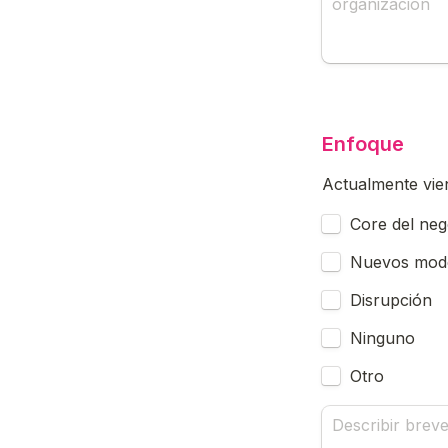
Enfoque
Actualmente vien
Untitled checkb
Core del neg
Nuevos mode
Disrupción
Ninguno
Otro