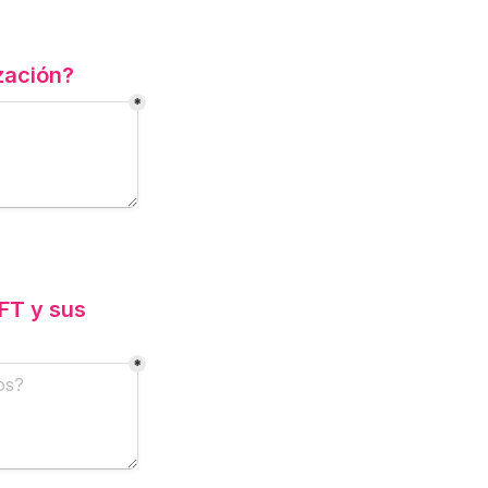
zación?
*
T y sus 
*