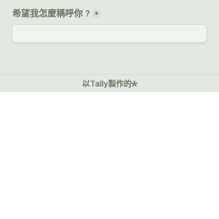
希望我怎麼稱呼你 ?
*
所有題目以
"直覺"
回答! 測驗時間約7分鐘
以Tally製作的
免責聲明: 本測評工具參考美國哈佛大學教育心理學教授
霍華德·加德納（Howard Gardner）於1983年提出的八
大智能（多元智能理論）模型進行設計。所有題項與分
類邏輯由
賦天坊
團隊原創製作。
下一頁