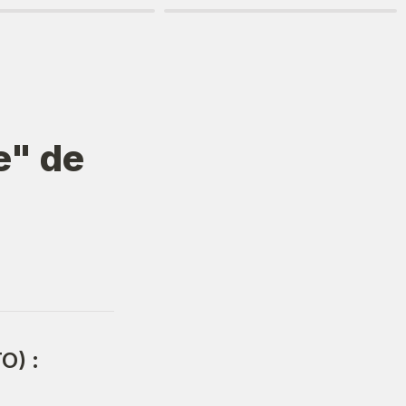
" de 
O) :