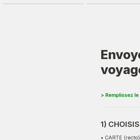
Envoye
voyag
> Remplissez le
1) CHOISI
• CARTE (recto) 