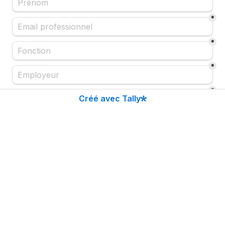
*
*
*
*
Créé avec Tally
Autorisation RGPD
*
J'accepte de recevoir le lien replay par email.
A
Je demande l'accès au webinaire ADRIA