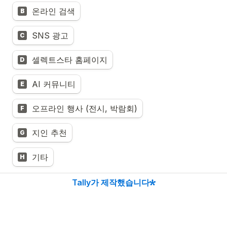
온라인 검색
B
SNS 광고
C
셀렉트스타 홈페이지
D
AI 커뮤니티
E
오프라인 행사 (전시, 박람회)
F
지인 추천
G
기타
H
Tally가 제작했습니다
*성명, 소속/ 기관명, 연락처 수집 경로
*오픈데이터셋 다운로드 신청자 현황 파악
*신청 정보는 접수 후 3년 또는 파기 요청 시까지 자사