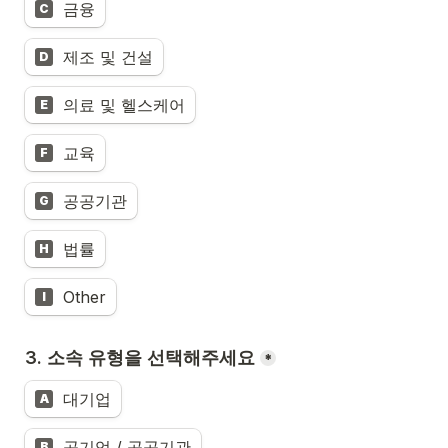
금융
C
제조 및 건설
D
의료 및 헬스케어
E
교육
F
공공기관
G
법률
H
Other
I
3. 소속 유형을 선택해주세요
*
대기업
A
B