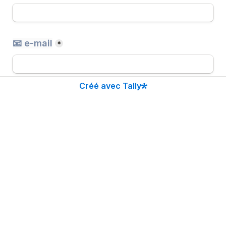
📧 e-mail
*
Créé avec Tally
📞 Téléphone
*
Suivant