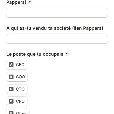
Pappers)
*
A qui as-tu vendu ta société (lien Pappers)
Le poste que tu occupais
*
CEO
A
COO
B
CTO
C
CPO
D
Other
E