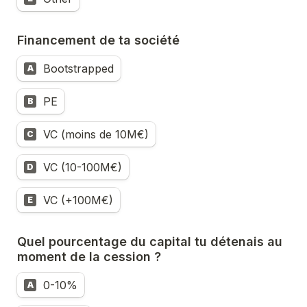
Financement de ta société
Bootstrapped
A
PE
B
VC (moins de 10M€)
C
VC (10-100M€)
D
VC (+100M€)
E
Quel pourcentage du capital tu détenais au 
moment de la cession ?
0-10%
A