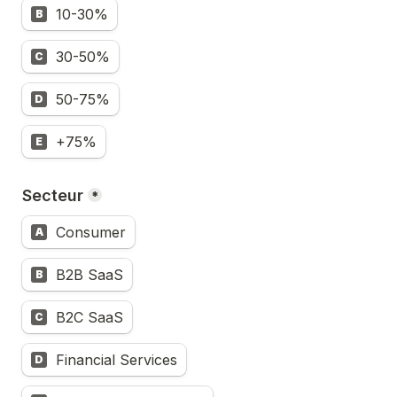
10-30%
B
30-50%
C
50-75%
D
+75%
E
Secteur
*
Consumer
A
B2B SaaS
B
B2C SaaS
C
Financial Services
D