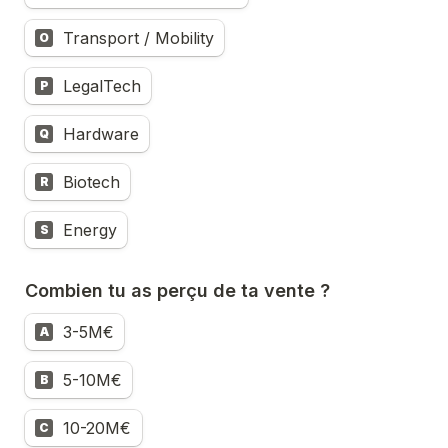
Transport / Mobility
O
LegalTech
P
Hardware
Q
Biotech
R
Energy
S
Combien tu as perçu de ta vente ?
3-5M€
A
5-10M€
B
10-20M€
C