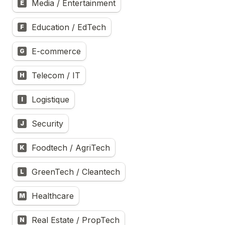
Media / Entertainment
E
Education / EdTech
F
E-commerce
G
Telecom / IT
H
Logistique
I
Security
J
Foodtech / AgriTech
K
GreenTech / Cleantech
L
Healthcare
M
Real Estate / PropTech
N