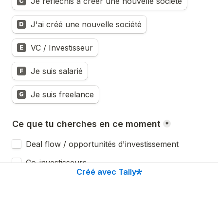
Je réfléchis à créer une nouvelle société
C
J'ai créé une nouvelle société
D
VC / Investisseur
E
Je suis salarié
F
Je suis freelance
G
Ce que tu cherches en ce moment
*
Deal flow / opportunités d'investissement
Co-investisseurs
Créé avec Tally
Réemploi & 150-0 B ter / structuration 
patrimoniale
Recruter des talents