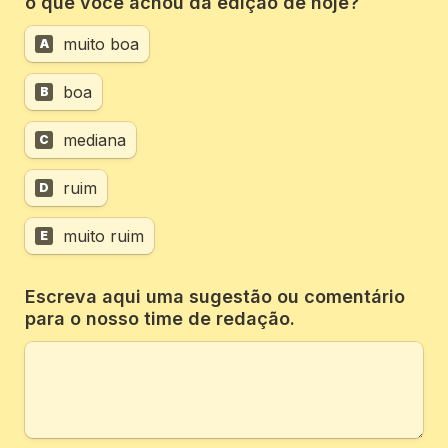
o que você achou da edição de hoje?
muito boa
A
boa
B
mediana
C
ruim
D
muito ruim
E
Escreva aqui uma sugestão ou comentário 
para o nosso time de redação.