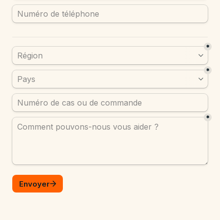
*
*
*
Envoyer