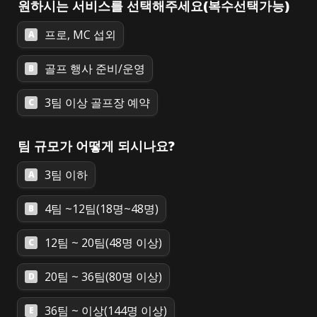
원하시는 서비스를 선택해주세요(복수선택가능)
프로, MC 섭외
A
골프 행사 준비/운영
B
3팀 이상 골프장 예약
C
팀 규모가 어떻게 되시나요?
3팀 이하
A
4팀 ~12팀(18명~48명)
B
12팀 ~ 20팀(48명 이상)
C
20팀 ~ 36팀(80명 이상)
D
36팀 ~ 이상(144명 이상)
E