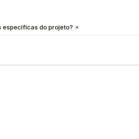
*
desta sessão, deves enviar os produtos para o nosso estúdi
2 reuniões de alinhamento de ideia, criação de conceito cria
visão do trabalho. As imagens finais são entregues no for
 condições seguem anexadas com o orçamento.