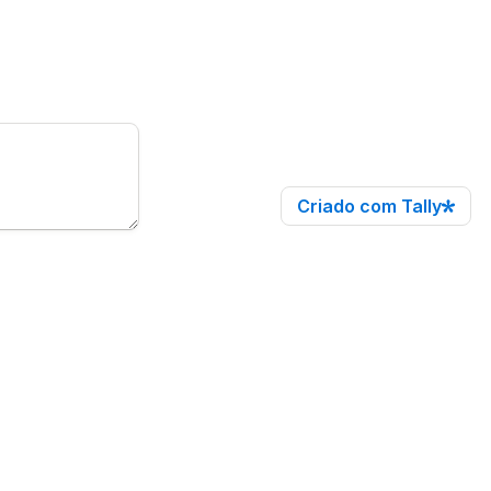
Criado com Tally
o. Estas 
tivo e 
mato TIFF e 