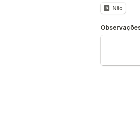
Não
B
Para realização 
sessões incluem 
moodboard e 1 re
JPEG. Todas as
Enviar