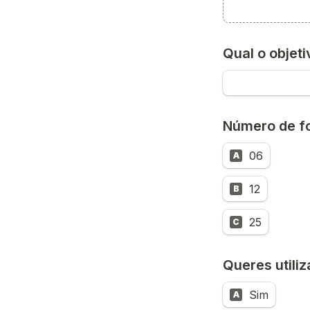
Qual o objet
Número de fo
06
A
12
B
25
C
Queres utiliz
Sim
A