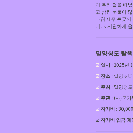
이 우리 곁을 떠났
마침 제주 큰굿의
니다. 시원하게 
밀양청도 탈핵
☑️ 
일시 
: 2025년 
☑️ 
장소
 : 밀양 
☑️ 
주최
 : 밀양
☑️ 
주관
☑️ 
참가비
 : 30
☑️ 
참가비 입금 계