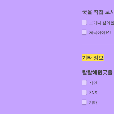
굿을 직접 보
보거나 참여한
처음이에요!
기타 정보
탈탈해원굿을 
지인
SNS
기타