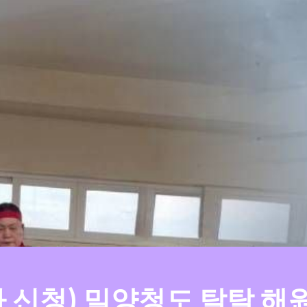
자 신청) 밀양청도 탈탈 해