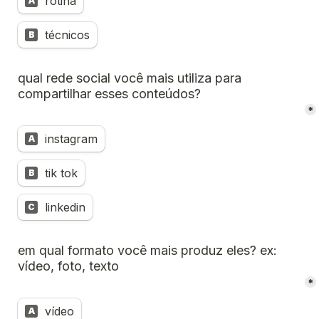
rotina
A
técnicos
B
qual rede social você mais utiliza para 
compartilhar esses conteúdos?
*
instagram
A
tik tok
B
linkedin
C
em qual formato você mais produz eles? ex: 
vídeo, foto, texto 
*
vídeo
A