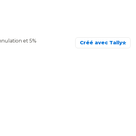
nulation et 5% 
Créé avec Tally
té, de météo ou 
e programme 