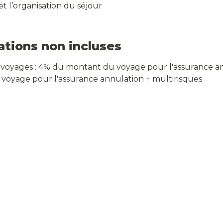
et l’organisation du séjour
ations non incluses
 voyages : 4% du montant du voyage pour l'assurance an
oyage pour l'assurance annulation + multirisques

t le dîner à Garmisch

personnelles
 chambre twin/double :
1350
€/pers
 chambre individuelle :
 400€
t susceptible d'être modifié pour des raisons de sécuri
épendantes de notre volonté. En cas de modification d