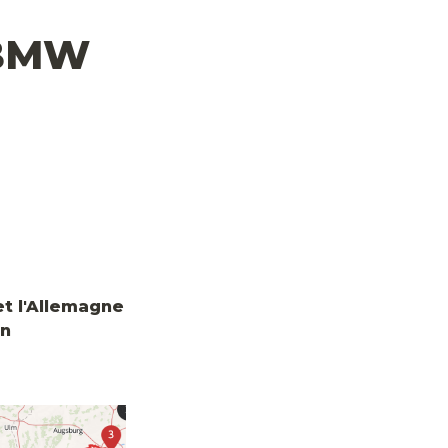
BMW 
et l'Allemagne 
en