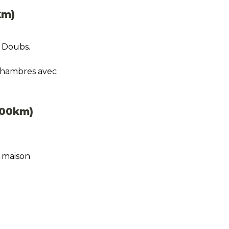
km)
e Doubs.
 chambres avec 
(400km)
 maison 