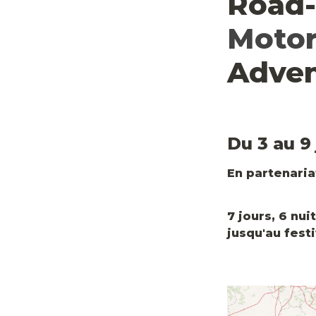
Road-
Motor
Adven
Du 3 au 9 
En partenaria
7 jours, 6 nui
jusqu'au fes