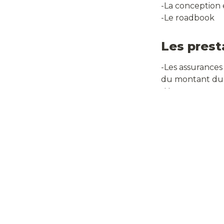
-La conception 
-Le roadbook
Les prest
-Les assurances
du montant du v
-L'essence

-Les déjeuners e
-Les boissons

-Les dépenses 
Les tarifs
-
Tarif
pilote en
-Supplément en
Le programme es
d'imprévus ind