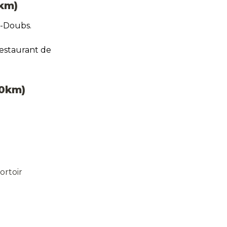
km) 
t-Doubs.
restaurant de 
00km) 
rtoir
