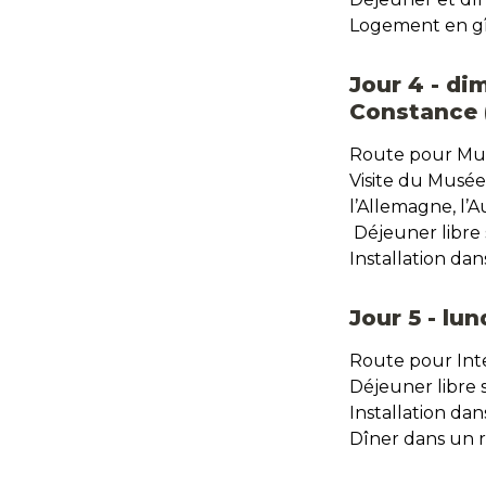
Logement en gî
Jour 4 - di
Constance 
Route pour Mun
Visite du Musée
l’Allemagne, l’Au
 Déjeuner libre s
Installation dan
Jour 5 - lun
Route pour Inte
Déjeuner libre su
Installation da
Dîner dans un r