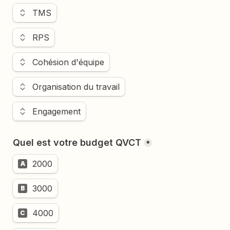
Utilisez les touches fléchées haut et bas pour modifier l
TMS
RPS
Cohésion d'équipe
Organisation du travail
Engagement
Quel est votre budget QVCT
*
2000
A
3000
B
4000
C