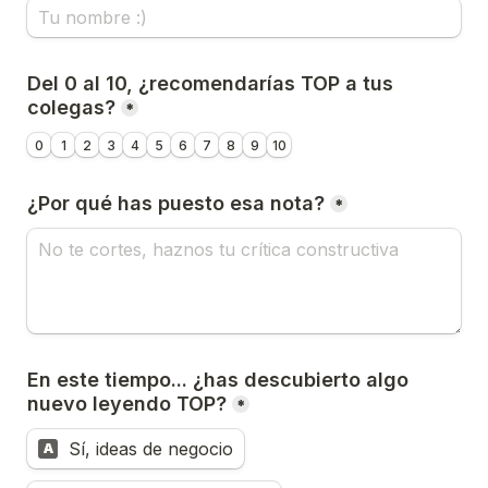
Del 0 al 10, ¿recomendarías TOP a tus 
colegas?
*
0
1
2
3
4
5
6
7
8
9
10
¿Por qué has puesto esa nota?
*
En este tiempo... ¿has descubierto algo 
nuevo leyendo TOP?
*
Sí, ideas de negocio
A