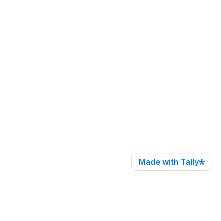
Made with Tally
zymania 
*