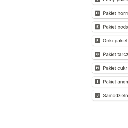
Pakiet horm
D
Pakiet pod
E
Onkopakiet 
F
Pakiet tarc
G
Pakiet cukr
H
Pakiet anem
I
Samodzieln
J
Zgoda na prze
Wyrażam zgo
skierowania 