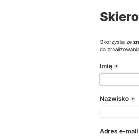
Skier
Skorzystaj ze
 zn
do zrealizowani
Imię
*
Nazwisko
*
Adres e-mail