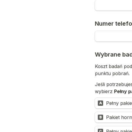
Numer telefo
Wybrane bad
Koszt badań pod
punktu pobrań.
Jeśli potrzebuje
wybierz 
Pełny p
Pełny pakie
A
Pakiet hor
B
Pełny pakie
C