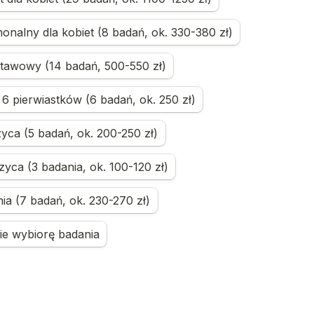
onalny dla kobiet (8 badań, ok. 330-380 zł)
stawowy (14 badań, 500-550 zł)
6 pierwiastków (6 badań, ok. 250 zł)
zyca (5 badań, ok. 200-250 zł)
zyca (3 badania, ok. 100-120 zł)
ia (7 badań, ok. 230-270 zł)
ie wybiorę badania
twarzanie danych
dę na przetwarzanie moich danych osobowych w celu otr
na badania w laboratorium Diagnostyka.