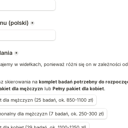
nu (polski)
*
ania
*
ajemy w widełkach, ponieważ różni się on w zależności o
sz skierowania na 
komplet badań potrzebny do rozpoczęc
akiet dla mężczyzn
 lub 
Pełny pakiet dla kobiet
.
t dla mężczyzn (25 badań, ok. 850-1100 zł)
monalny dla mężczyzn (7 badań, ok. 250-300 zł)
t dla kobiet (29 badań, ok. 1100-1250 zł)