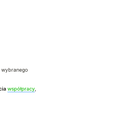
d wybranego 
ia 
współpracy
, 