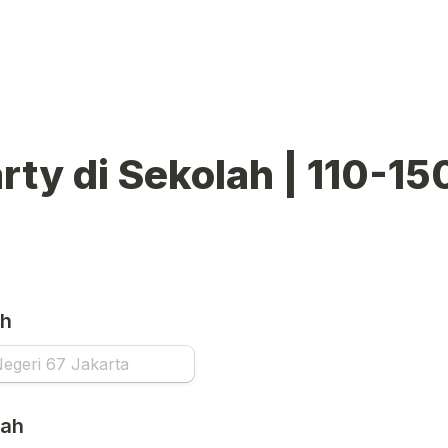
rty di Sekolah | 110-150
ah
lah