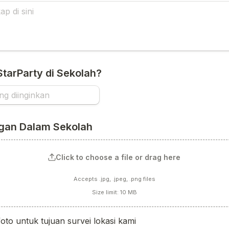
StarParty di Sekolah?
ngan Dalam Sekolah
Click to choose a file or drag here
Accepts .jpg, .jpeg, .png files
Size limit: 10 MB
oto untuk tujuan survei lokasi kami