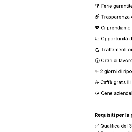
🌴 Ferie garanti
🌈 Trasparenza è
💖 Ci prendiamo
📈 Opportunità d
👏 Trattamenti o
🕝 Orari di lavo
✨ 
2 giorni di rip
☕️ Caffè gratis ill
🍲 Cene aziendal
Requisiti per la
✅ Qualifica del 3