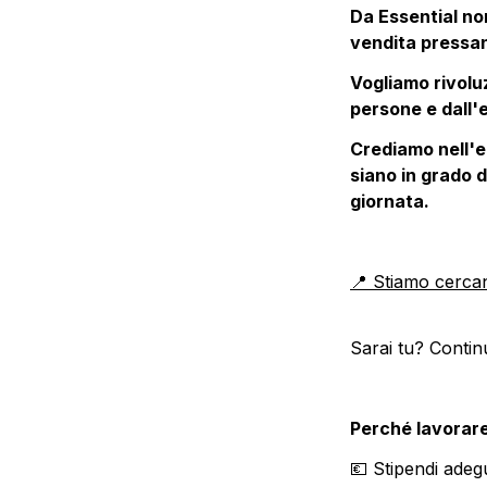
Da Essential non
vendita pressant
Vogliamo rivoluz
persone e dall'e
Crediamo nell'eq
siano in grado d
giornata.
📍 Stiamo cercan
Sarai tu? Contin
Perché lavorare
💶 Stipendi adegu