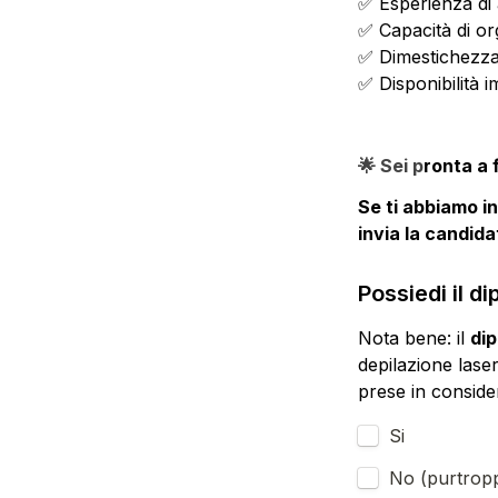
✅ Esperienza di 
✅ Capacità di org
✅ Dimestichezza 
✅ 
Disponibilità 
🌟 Sei p
ronta a f
Se ti abbiamo inc
invia la candida
Possiedi il d
Nota bene: il 
dip
depilazione lase
prese in conside
Si
No (purtropp