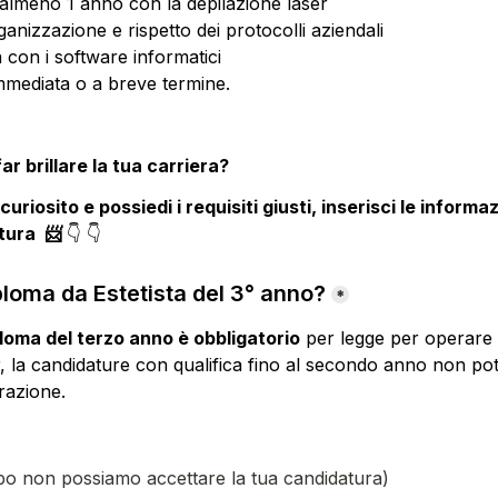
almeno 1 anno con la depilazione laser
anizzazione e rispetto dei protocolli aziendali
con i software informatici
immediata o a breve termine.
ar brillare la tua carriera? 
uriosito e possiedi i requisiti giusti, inserisci le informaz
tura  📨 
👇 
👇
iploma da Estetista del 3° anno?
*
loma del terzo anno è obbligatorio
 per legge per operare di
r, la candidature con qualifica fino al secondo anno non po
razione.
o non possiamo accettare la tua candidatura)