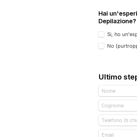
Hai un'esperi
Depilazione?
Si, ho un'es
No (purtropp
Ultimo step