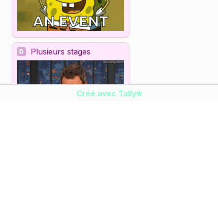
Plusieurs stages
D
Créé avec Tally
C O M M E N T   N O U S   A S - T U  C O N N U  ?
*