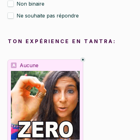
Non binaire
Ne souhaite pas répondre
T O N   E X P
É R I E N C E   E N   T A N T R A :
*
Untitled multiple choice field
Aucune
A