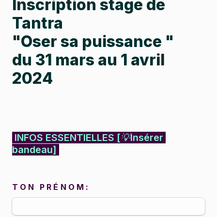
Inscription stage de 
Tantra 
"Oser sa puissance " 
du 31 mars au 1 avril 
2024
I
INFOS ESSENTIELLES [
💡
Insérer 
bandeau]
T O N   P R 
É
N O M :