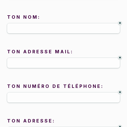
T O N   N O M :
*
T O N   A D R E S S E   M A I L :
*
T O N   N U M 
É R O   D E   T 
É L 
É P H O N E :
*
T O N   A D R E S S E :