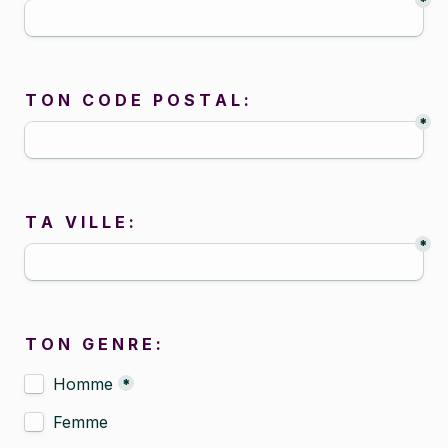
*
T O N   C O D E   P O S T A L :
*
T A   V I L L E :
*
T O N   G E N R E :
Untitled checkboxes field
Homme
*
Femme