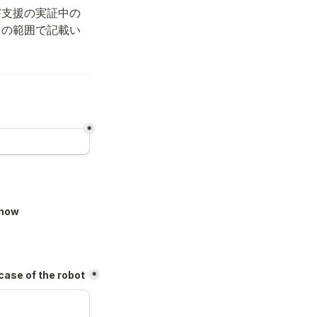
害支援の実証中の
りの範囲で記載い
*
now
 of the robot
*