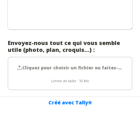
Envoyez-nous tout ce qui vous semble 
utile (photo, plan, croquis…) :
Cliquez pour choisir un fichier ou faites-le glisser 
Limite de taille : 10 Mo
En validant ce formulaire, j'accepte d'être contacté 
Créé avec Tally
par PRIX-USINE.COM pour obtenir des 
renseignements et être accompagné dans mon 
Vos coordonnées sont réservées uniquement à 