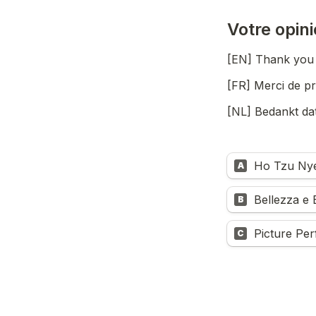
Votre opin
[EN] 
Thank you f
[FR] Merci de pr
[NL] Bedankt dat 
Untitled multipl
Ho Tzu Nye
A
Bellezza e 
B
Picture Per
C