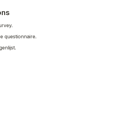
ons
urvey.
e questionnaire. 
enlijst. 