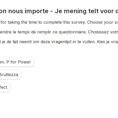
ion nous importe - 
Je mening telt voor 
or taking the time to complete this survey. Choose your s
endre le temps de remplir ce questionnaire. Choisissez votr
je de tijd neemt om deze vragenlijst in te vullen. Kies je vrag
e choice field
n. P for Power
Bruttezza
fect