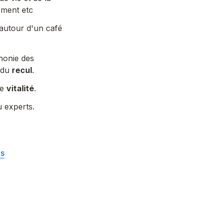
nement etc
autour d'un café 
onie des 
 du 
recul
.
e 
vitalité
.
u experts.
ns