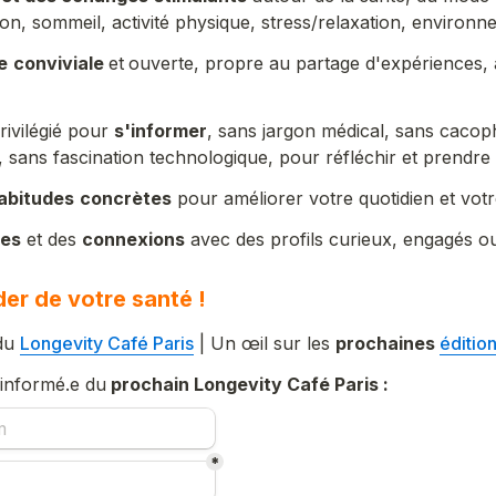
tion, sommeil, activité physique, stress/relaxation, environ
e
conviviale 
et
ouverte, propre au partage d'expériences, 
ivilégié pour 
s'informer
, sans jargon médical, sans cacoph
 sans fascination technologique, pour réfléchir et prendre
abitudes
concrètes
 pour améliorer votre quotidien et votr
res
 et des 
connexions
 avec des profils curieux, engagés o
er de votre santé !
du 
Longevity Café Paris
 | Un œil sur les 
prochaines 
éditio
 informé.e du
 prochain 
Longevity
Café Paris 
:
*