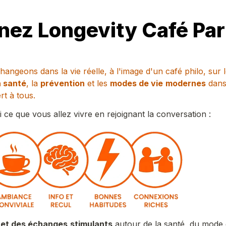
nez Longevity Café Pari
angeons dans la vie réelle, à l'image d'un café philo, sur l
a santé
, la 
prévention
 et les 
modes de vie
modernes
 dans
rt à tous.
i ce que vous allez vivre en rejoignant la conversation :
 
et des échan
ges
stimulants
 autour de la santé, du mode d