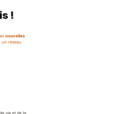
s !
es 
nouvelles
 un réseau 
e vie et de la 