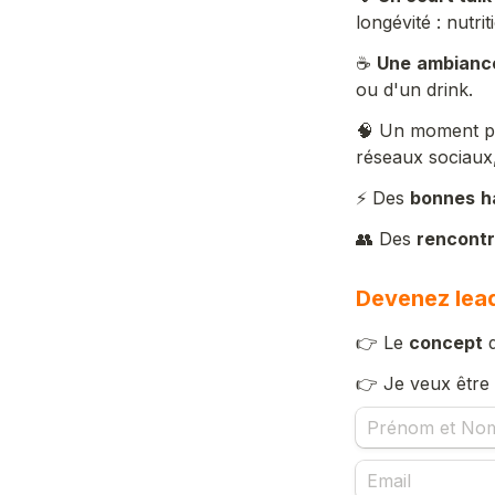
longévité : nutri
☕ 
Une
ambianc
ou d'un drink.
🧠 Un moment pr
réseaux sociaux,
⚡ Des 
bonnes
h
👥 Des 
rencont
Devenez lead
👉 Le 
concept
 
👉 Je veux être