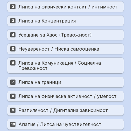
Липса на физически контакт / интимност
2
Липса на Концентрация
3
Усещане за Хаос (Тревожност)
4
Неувереност / Ниска самооценка
5
Липса на Комуникация / Социална 
6
Тревожност
Липса на граници
7
Липса на физическа активност / умелост
8
Разпиляност / Дигитална зависимост
9
Апатия / Липса на чувствителност
10