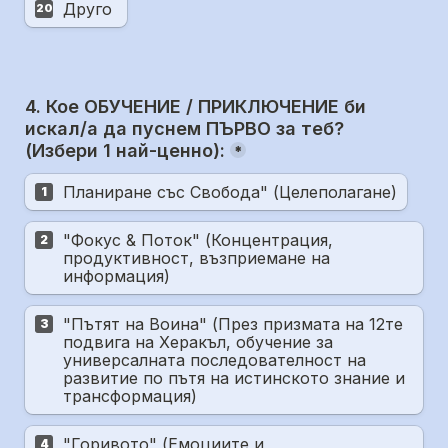
Друго 
20
4. Кое ОБУЧЕНИЕ / ПРИКЛЮЧЕНИЕ би 
искал/а да пуснем ПЪРВО за теб? 
(Избери 1 най-ценно):
*
Планиране със Свобода" (Целеполагане)
1
"Фокус & Поток" (Концентрация, 
2
продуктивност, възприемане на 
информация)
"Пътят на Воина" (През призмата на 12те 
3
подвига на Херакъл, обучение за 
универсалната последователност на 
развитие по пътя на истинското знание и 
трансформация)
"Горивото" (Емоциите и 
4