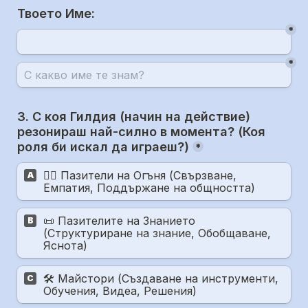
Твоето Име:
*
*
3. С коя Гилдия (начин на действие) 
резонираш най-силно в момента? (Коя 
роля би искал да играеш?)
*
❤️‍🔥 Пазители на Огъня (Свързване, 
A
Емпатия, Поддържане на общността)
📜 Пазителите на Знанието 
B
(Структуриране на знание, Обобщаване, 
Яснота)
🛠️ Майстори (Създаване на инструменти, 
C
Обучения, Видеа, Решения)