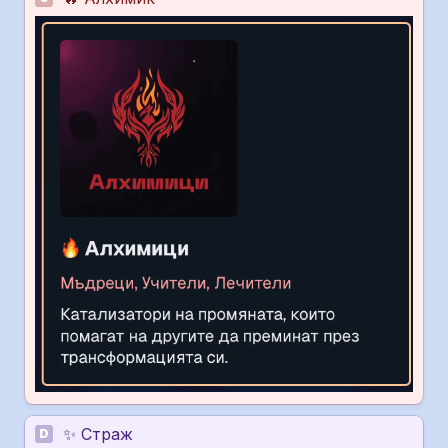
✨ Страж
D