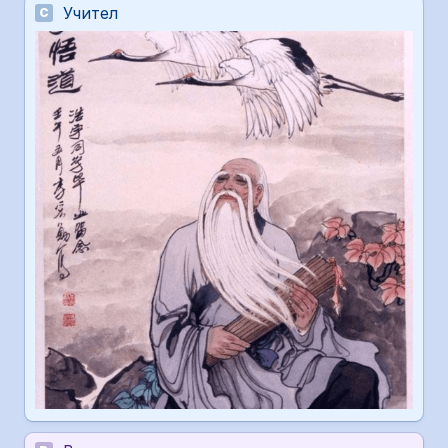
Учител 
C