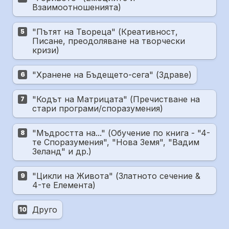
Взаимоотношенията)
"Пътят на Твореца" (Креативност, 
5
Писане, преодоляване на творчески 
кризи)
"Хранене на Бъдещето-сега" (Здраве)
6
"Кодът на Матрицата" (Пречистване на 
7
стари програми/споразумения)
"Мъдростта на..." (Обучение по книга - "4-
8
те Споразумения", "Нова Земя", "Вадим 
Зеланд" и др.)
"Цикли на Живота" (Златното сечение & 
9
4-те Елемента)
Друго
10