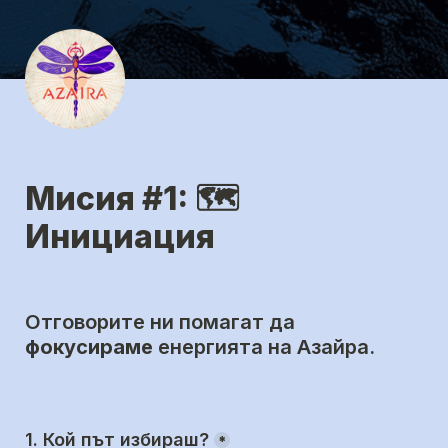
Мисия #1: 🗺️ 
Инициация
Отговорите ни помагат да 
фокусираме
 енергията на Азайра.
1. Кой път избираш?
*