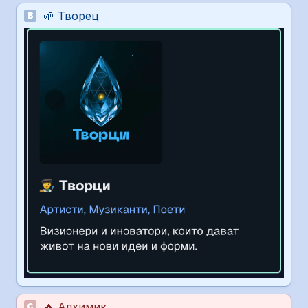
🌱 Творец 
B
🔥 Алхимик
C