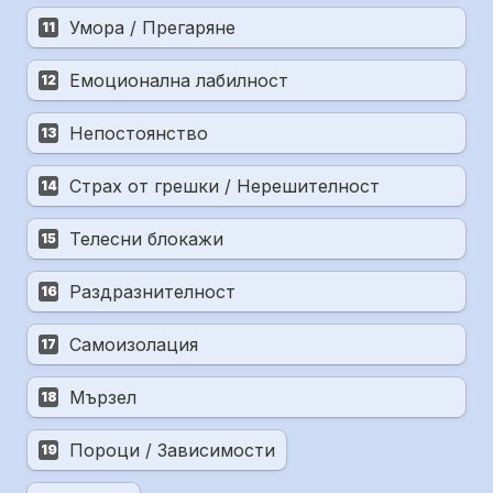
Умора / Прегаряне
11
Емоционална лабилност
12
Непостоянство
13
Страх от грешки / Нерешителност
14
Телесни блокажи
15
Раздразнителност
16
Самоизолация
17
Мързел
18
Пороци / Зависимости
19