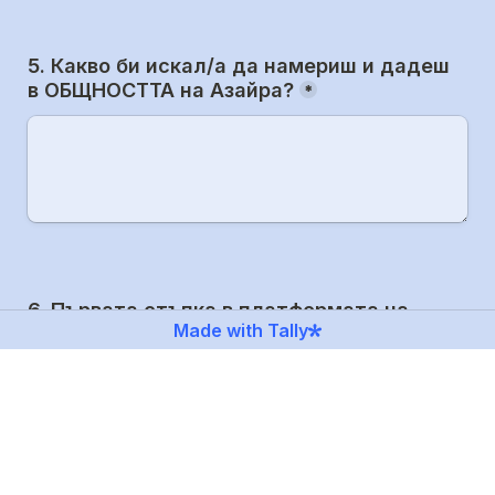
5. Какво би искал/а да намериш и дадеш 
в ОБЩНОСТТА на Азайра?
*
6. Първата стъпка в платформата на 
Made with Tally
Азайра е "Създаването на Герой". Кой 
аспект от този процес е НАЙ-ЦЕНЕН за 
теб?
*
Ориентация по 12-те Сфери (Само-анализ за 
да видя къде да се фокусирам). Те са като 
спиците на колело, колкото и да развивате 
някои, ако има дори една която да не е 