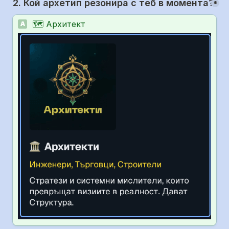
2. Кой архетип резонира с теб в момента?
*
🗺️ Архитект
A