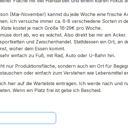
leiner Fläche mit viel Handarbeit und einem klaren Fokus auf
son (Mai-November) kannst du jede Woche eine frische A
. Ich versuche immer ca. 6-8 verschiedene Sorten in der
 Kiste kostet je nach Größe 16-29€ pro Woche. 
müse dort ab, wo es wächst. Also direkt bei mir am Acker. 
portketten und Zwischenhandel. Stattdessen ein Ort, an d
nst, woher dein Essen kommt. 
sehr einfach zu Fuß, mit Rad, Auto oder U-Bahn hin.
cht nur Produktionsfläche, sondern auch ein Ort für Begeg
tauschen oder einfach zum Verstehen wie Lebensmittel en
ich hier auf die Warteliste eintragen. Ich werde nach und n
eten. Wenn ein Platz frei ist gebe ich Bescheid. 