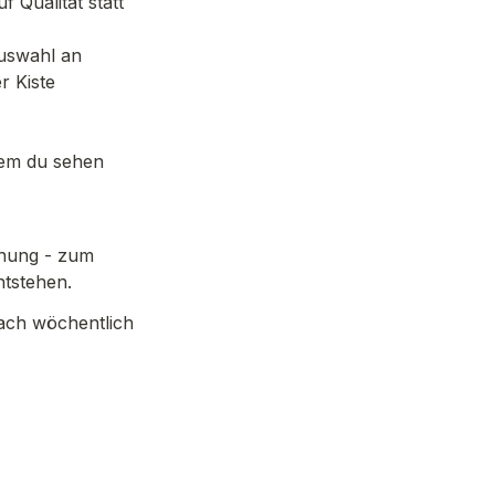
 Qualität statt 
uswahl an 
 Kiste 
em du sehen 
nung - zum 
tstehen.
ach wöchentlich 