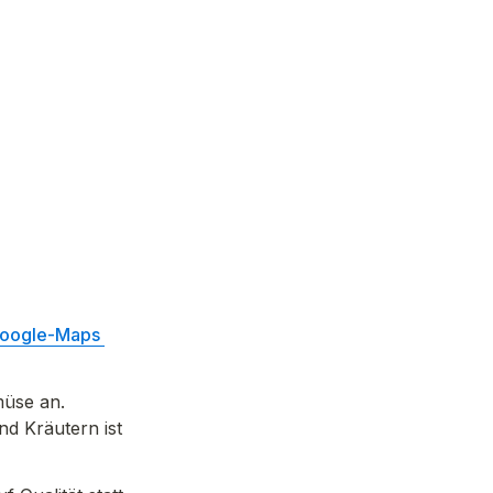
oogle-Maps 
müse an. 
d Kräutern ist 