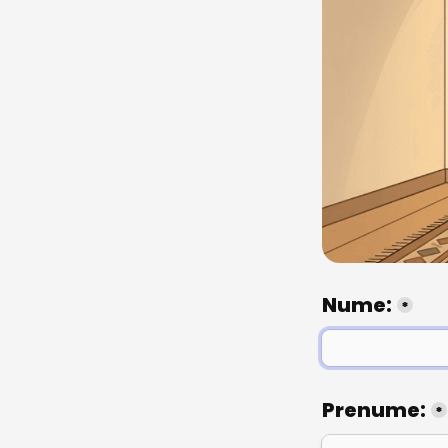
Nume:
*
Prenume:
*