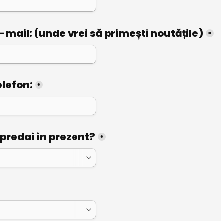
-mail: (unde vrei să primești noutățile)
*
lefon:
*
 predai în prezent?
*