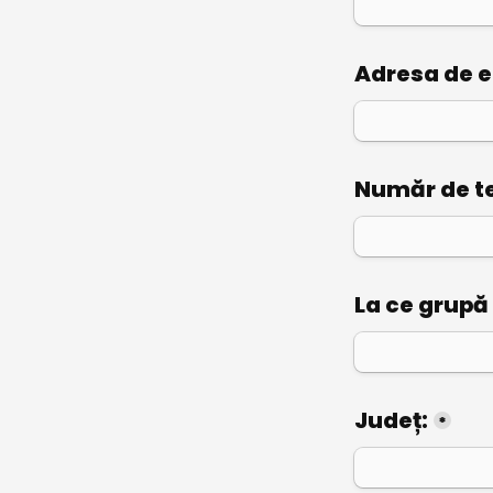
Adresa de e
Număr de te
La ce grupă
Județ:
*