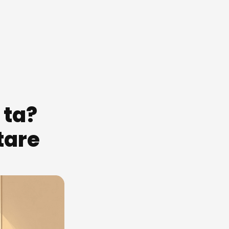
ta? 
tare