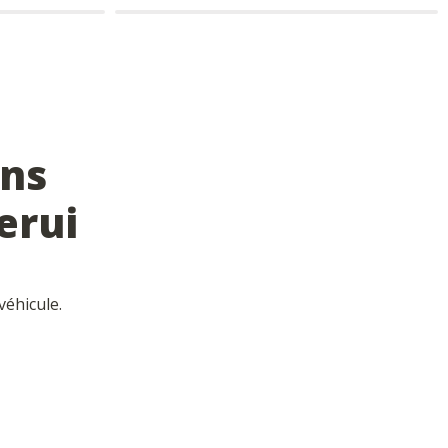
ns 
erui
véhicule.