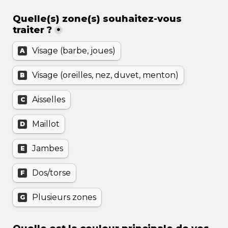
Quelle(s) zone(s) souhaitez-vous 
traiter ?
*
Visage (barbe, joues)
A
Visage (oreilles, nez, duvet, menton)
B
Aisselles
C
Maillot
D
Jambes
E
Dos/torse
F
Plusieurs zones
G