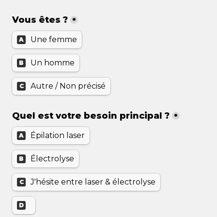
Vous êtes ?
*
Une femme
A
Un homme
B
Autre / Non précisé
C
Quel est votre besoin principal ?
*
Épilation laser
A
Électrolyse
B
J'hésite entre laser & électrolyse
C
D